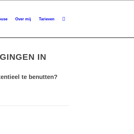
ouse
Over mij
Tarieven
GINGEN IN
tentieel te benutten?