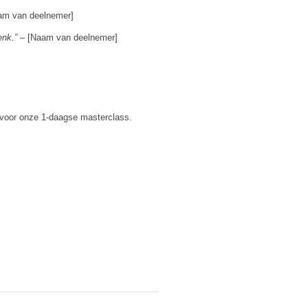
am van deelnemer]
enk.”
– [Naam van deelnemer]
n voor onze 1-daagse masterclass.