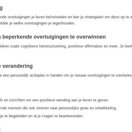
ng
ende overtuigingen je leven beïnvloeden en leer je strategieën om deze op te
ontdek je welke overtuigingen je tegenhouden.
m beperkende overtuigingen te overwinnen
en zoals cognitieve herstructurering, positieve affirmaties en meer. Je leer
e verandering
 een persoonlijk actieplan in handen om je nieuwe overtuigingen te versterken
ols en inzichten om een positieve wending aan je leven te geven.
mde mensen die ook streven naar persoonlijke groei en ontwikkeling.
je te begeleiden en al je vragen te beantwoorden.
: