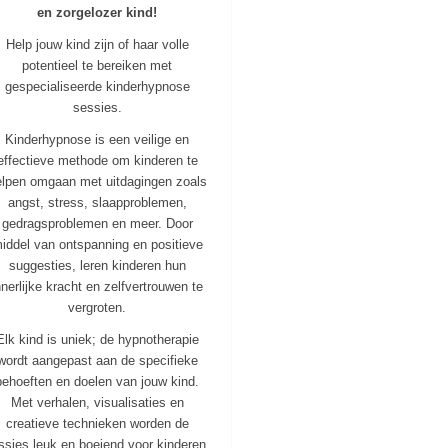
en zorgelozer kind!
Help jouw kind zijn of haar volle
potentieel te bereiken met
gespecialiseerde kinderhypnose
sessies.
Kinderhypnose is een veilige en
effectieve methode om kinderen te
elpen omgaan met uitdagingen zoals
angst, stress, slaapproblemen,
gedragsproblemen en meer. Door
iddel van ontspanning en positieve
suggesties, leren kinderen hun
nnerlijke kracht en zelfvertrouwen te
vergroten.
Elk kind is uniek; de hypnotherapie
wordt aangepast aan de specifieke
behoeften en doelen van jouw kind.
Met verhalen, visualisaties en
creatieve technieken worden de
ssies leuk en boeiend voor kinderen.