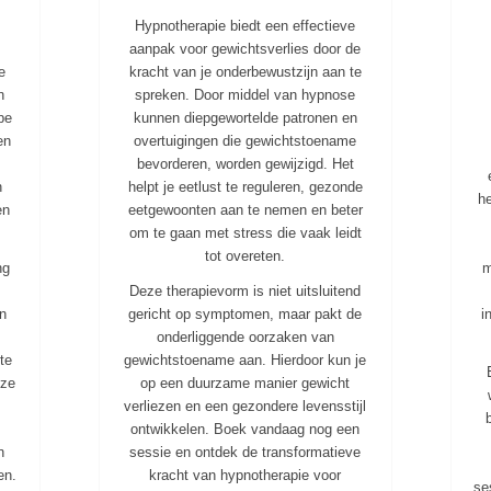
Hypnotherapie biedt een effectieve
aanpak voor gewichtsverlies door de
e
kracht van je onderbewustzijn aan te
n
spreken. Door middel van hypnose
pe
kunnen diepgewortelde patronen en
en
overtuigingen die gewichtstoename
bevorderen, worden gewijzigd. Het
n
helpt je eetlust te reguleren, gezonde
h
en
eetgewoonten aan te nemen en beter
om te gaan met stress die vaak leidt
tot overeten.
ng
m
Deze therapievorm is niet uitsluitend
en
gericht op symptomen, maar pakt de
i
onderliggende oorzaken van
te
gewichtstoename aan. Hierdoor kun je
eze
op een duurzame manier gewicht
verliezen en een gezondere levensstijl
ontwikkelen. Boek vandaag nog een
n
sessie en ontdek de transformatieve
en.
kracht van hypnotherapie voor
se