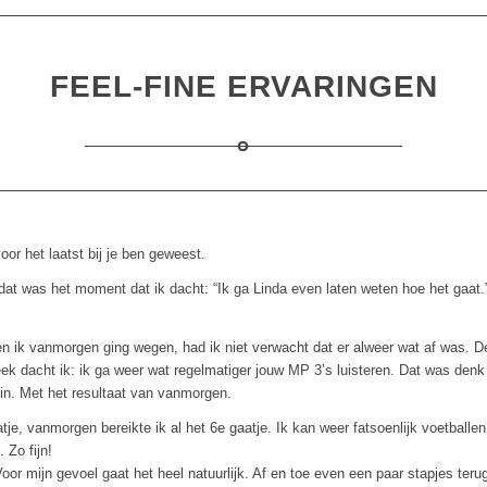
FEEL-FINE ERVARINGEN
or het laatst bij je ben geweest.
at was het moment dat ik dacht: “Ik ga Linda even laten weten hoe het gaat.
en ik vanmorgen ging wegen, had ik niet verwacht dat er alweer wat af was. 
 dacht ik: ik ga weer wat regelmatiger jouw MP 3’s luisteren. Dat was denk 
 in. Met het resultaat van vanmorgen.
je, vanmorgen bereikte ik al het 6e gaatje. Ik kan weer fatsoenlijk voetballe
 Zo fijn!
oor mijn gevoel gaat het heel natuurlijk. Af en toe even een paar stapjes teru