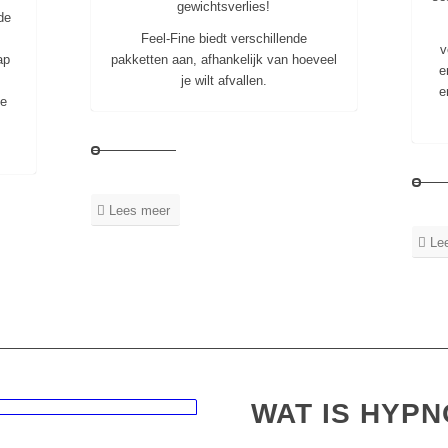
gewichtsverlies!
de
Feel-Fine biedt verschillende
v
ap
pakketten aan, afhankelijk van hoeveel
e
.
je wilt afvallen.
e
le
Lees meer
Le
WAT IS HYP