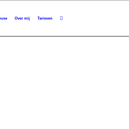
ouse
Over mij
Tarieven